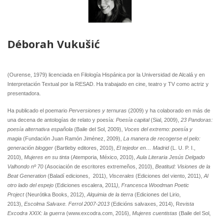
Déborah Vukušić
(Ourense, 1979) licenciada en Filología Hispánica por la Universidad de Alcalá y en
Interpretación Textual por la RESAD. Ha trabajado en cine, teatro y TV como actriz y
presentadora.
Ha publicado el poemario
Perversiones y ternuras
(2009) y ha colaborado en más de
una decena de antologías de relato y poesía:
Poesía capital
(Sial, 2009),
23 Pandoras:
poesía alternativa española
(Baile del Sol, 2009),
Voces del extremo: poesía y
magia
(Fundación Juan Ramón Jiménez, 2009),
La manera de recogerse el pelo:
generación blogger
(Bartleby editores, 2010),
El tejedor en… Madrid
(L. U. P. I.,
2010),
Mujeres en su tinta
(Atemporia, México, 2010),
Aula Literaria Jesús Delgado
Valhondo nº 70
(Asociación de escritores extremeños, 2010),
Beatitud: Visiones de la
Beat Generation
(Baladí ediciones, 2011),
Viscerales
(Ediciones del viento, 2011),
Al
otro lado del espejo
(Ediciones escalera, 2011
), Francesca Woodman Poetic
Project
(Neurótika Books, 2012),
Alquimia de la tierra
(Ediciones del Lirio,
2013),
Escolma Salvaxe. Ferrol 2007-2013
(Edicións salvaxes, 2014), R
evista
Excodra XXIX: la guerra
(www.excodra.com, 2016),
Mujeres cuentistas
(Baile del Sol,