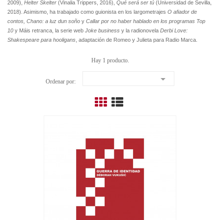
2009),
Helter Skelter
(Vinalia Trippers, 2016),
Qué será ser tú
(Universidad de Sevilla,
2018). Asimismo, ha trabajado como guionista en los largometrajes
O afiador de
contos, Chano: a luz dun soño
y
Callar por no haber hablado en los programas Top
10
y Máis retranca, la serie web
Joke business
y la radionovela
Derbi Love:
Shakespeare para hooligans
, adaptación de Romeo y Julieta para Radio Marca.
Hay 1 producto.

Ordenar por: