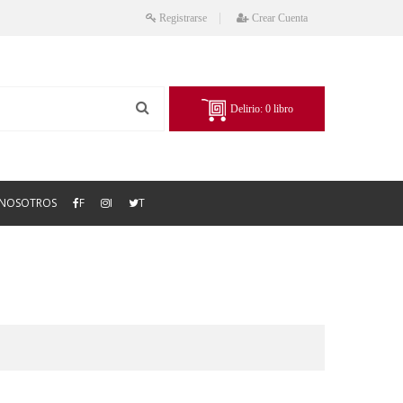
Registrarse
Crear Cuenta
Delirio:
0
libro
NOSOTROS
F
I
T