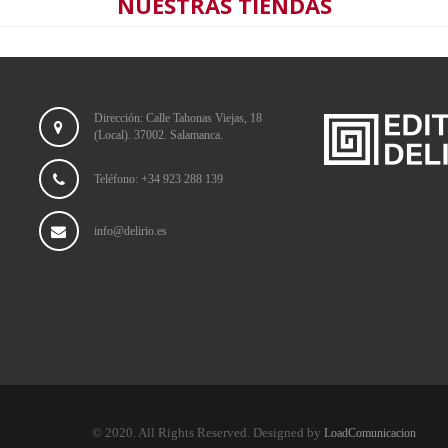
NUESTRAS TIENDAS
Dirección: Calle Tahonas Viejas, 18
(Local). 37002. Salamanca.
Teléfono: +34 923 288 139
info@delirio.es
© 2020. All Rights Reserved. Designed by
LoadComunicacion