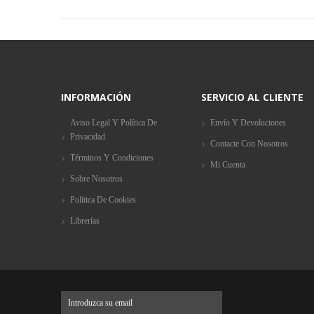
INFORMACIÓN
SERVICIO AL CLIENTE
Aviso Legal Y Política De
Envío Y Devoluciones
Privacidad
Contacte Con Nosotros
Términos Y Condiciones
Mi Cuenta
Sobre Nosotros
Política De Cookies
Librerías