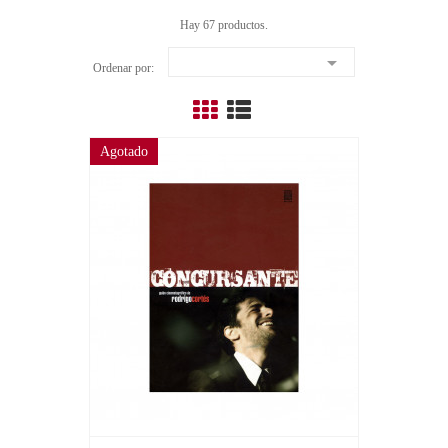
Hay 67 productos.

Ordenar por:
Agotado