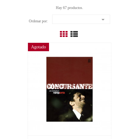
Hay 67 productos.

Ordenar por:
Agotado