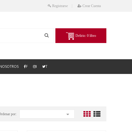
Registrarse
Crear Cuenta
Delirio:
0
libro
NOSOTROS
F
I
T

Ordenar por: