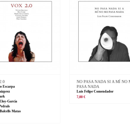
2.0
NO PASA NADA SI A MÍ NO
o Escarpa
PASA NADA
aizprez
Luis Felipe Comendador
ark
7,00 €
Eloy-García
Pedrals
 Balcells Matas