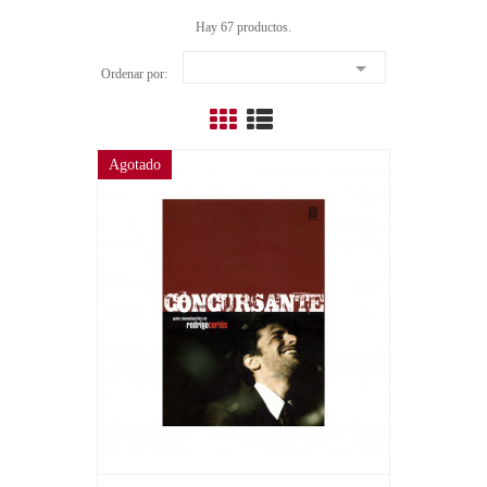
Hay 67 productos.

Ordenar por:
Agotado