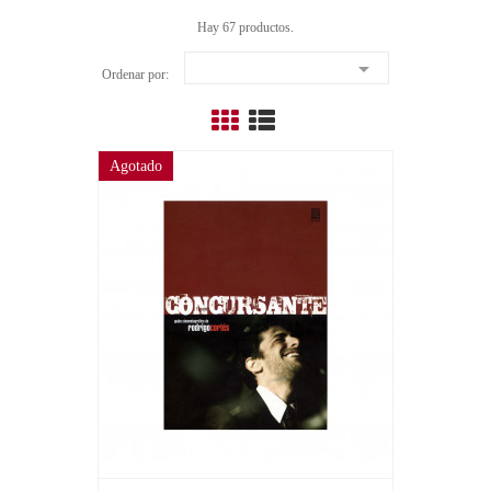
Hay 67 productos.

Ordenar por:
Agotado