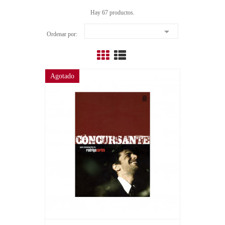
Hay 67 productos.

Ordenar por:
Agotado