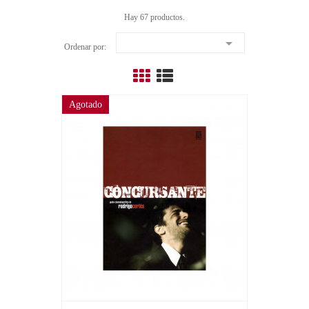
Hay 67 productos.

Ordenar por:
Agotado