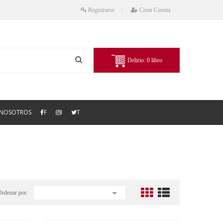
Registrarse
Crear Cuenta
Delirio:
0
libro
NOSOTROS
F
I
T

Ordenar por: