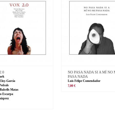
2.0
NO PASA NADA SI A MÍ NO
ark
PASA NADA
Eloy-García
Luis Felipe Comendador
Pedrals
7,00 €
 Balcells Matas
o Escarpa
aizprez