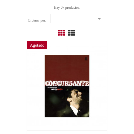
Hay 67 productos.

Ordenar por:
Agotado