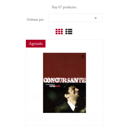
Hay 67 productos.

Ordenar por:
Agotado