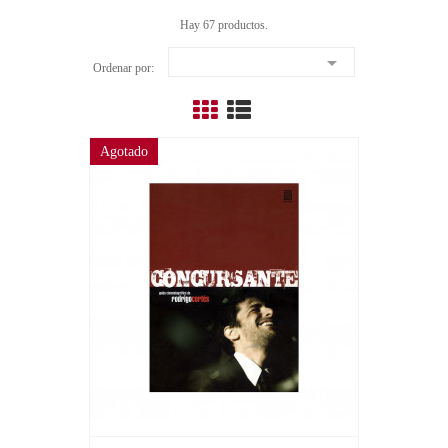
Hay 67 productos.

Ordenar por:
Agotado