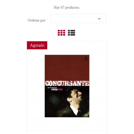
Hay 67 productos.

Ordenar por:
Agotado