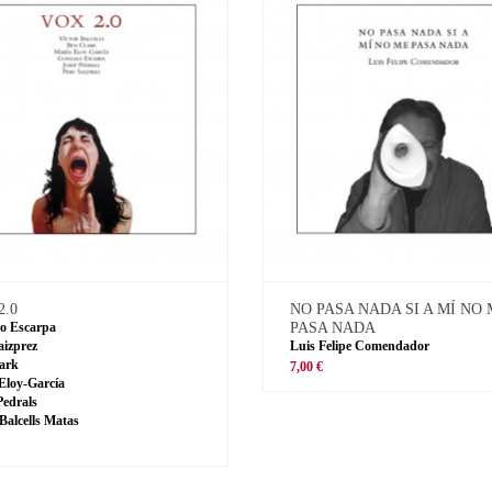
2.0
NO PASA NADA SI A MÍ NO
o Escarpa
PASA NADA
aizprez
Luis Felipe Comendador
ark
7,00 €
Eloy-García
Pedrals
 Balcells Matas