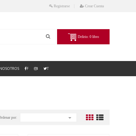
Registrarse
Crear Cuenta
Delirio:
0
libro
NOSOTROS
F
I
T

Ordenar por: