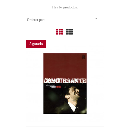
Hay 67 productos.

Ordenar por:
Agotado