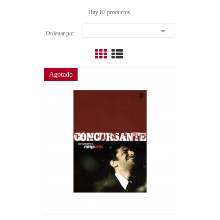
Hay 67 productos.

Ordenar por:
Agotado