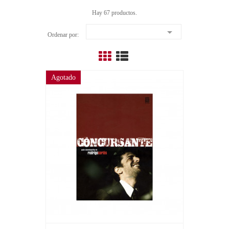
Hay 67 productos.

Ordenar por:
Agotado