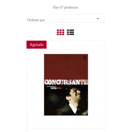
Hay 67 productos.

Ordenar por:
Agotado