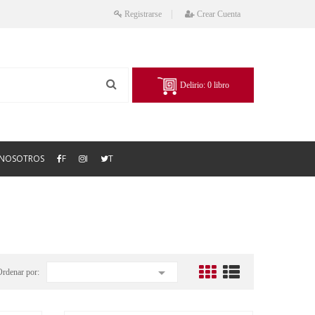
Registrarse
Crear Cuenta
Delirio:
0
libro
NOSOTROS
F
I
T

Ordenar por: