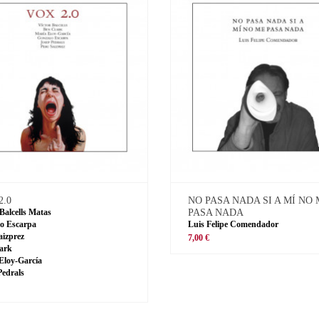
2.0
NO PASA NADA SI A MÍ NO
 Balcells Matas
PASA NADA
o Escarpa
Luis Felipe Comendador
aizprez
7,00 €
ark
Eloy-García
Pedrals