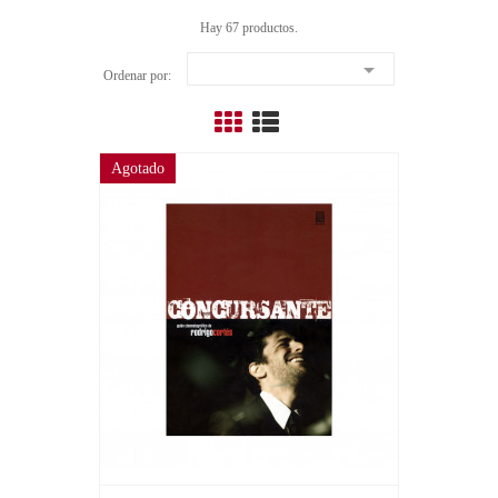
Hay 67 productos.

Ordenar por:
Agotado