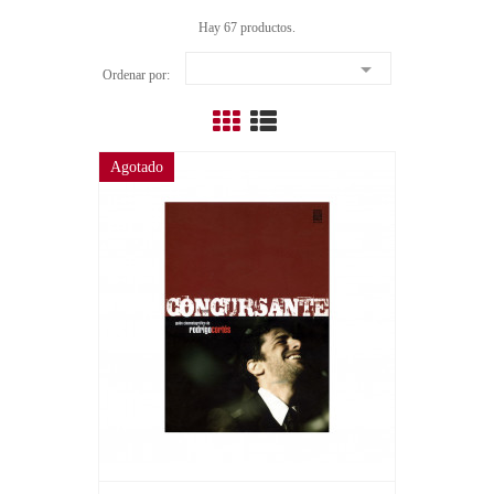
Hay 67 productos.

Ordenar por:
Agotado