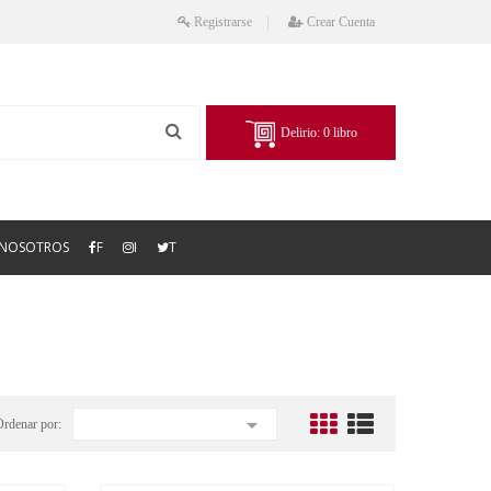
Registrarse
Crear Cuenta
Delirio:
0
libro
NOSOTROS
F
I
T

Ordenar por: