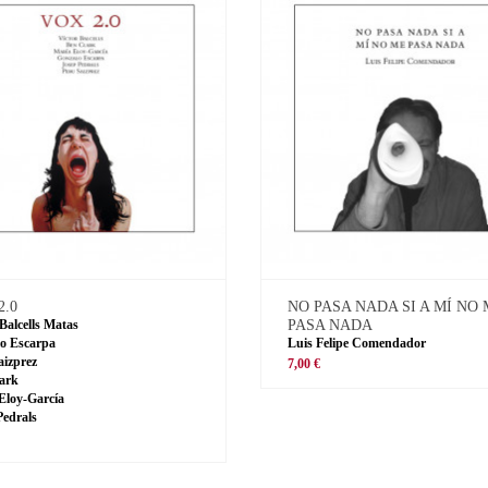
2.0
NO PASA NADA SI A MÍ NO
 Balcells Matas
PASA NADA
o Escarpa
Luis Felipe Comendador
aizprez
7,00 €
ark
Eloy-García
Pedrals