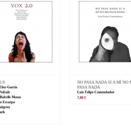
2.0
NO PASA NADA SI A MÍ NO
Eloy-García
PASA NADA
Pedrals
Luis Felipe Comendador
 Balcells Matas
7,00 €
o Escarpa
aizprez
ark