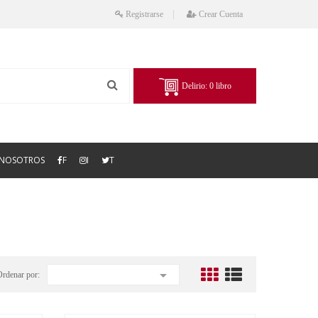
Registrarse
Crear Cuenta
Delirio:
0
libro
NOSOTROS
F
I
T

Ordenar por: