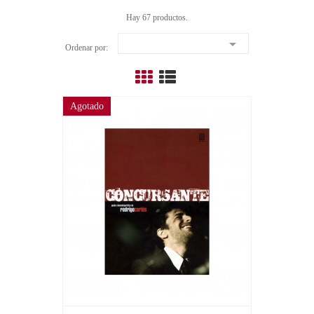
Hay 67 productos.

Ordenar por:
Agotado