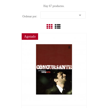
Hay 67 productos.

Ordenar por:
Agotado