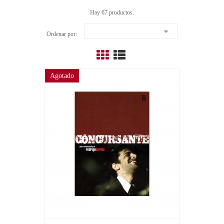
Hay 67 productos.

Ordenar por:
Agotado