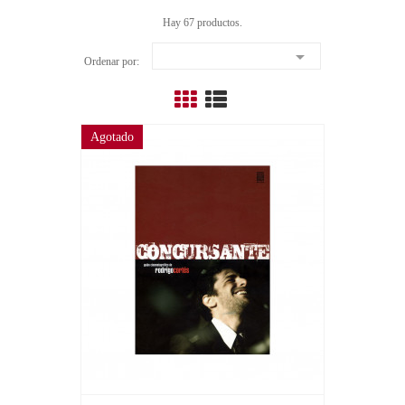
Hay 67 productos.

Ordenar por:
Agotado