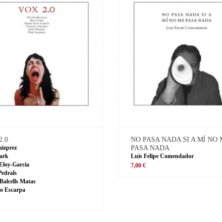
2.0
NO PASA NADA SI A MÍ NO
aizprez
PASA NADA
ark
Luis Felipe Comendador
Eloy-García
7,00 €
Pedrals
 Balcells Matas
o Escarpa