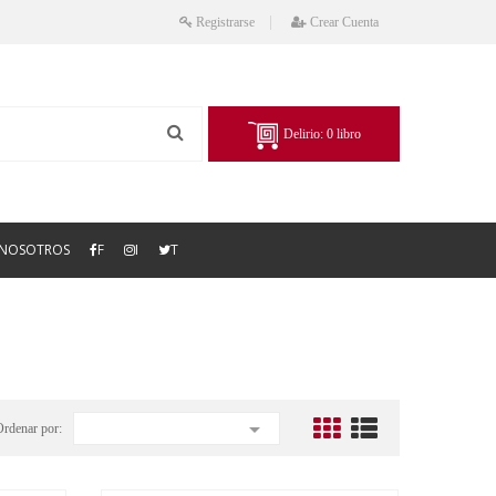
Registrarse
Crear Cuenta
Delirio:
0
libro
NOSOTROS
F
I
T

Ordenar por: