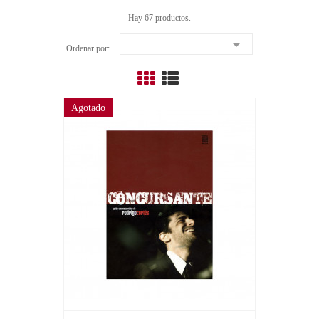
Hay 67 productos.

Ordenar por:
Agotado