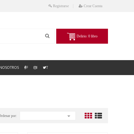
Registrarse
Crear Cuenta
Delirio:
0
libro
NOSOTROS
F
I
T

Ordenar por: