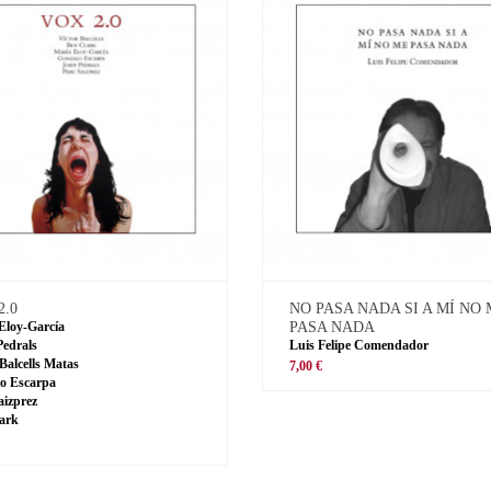
2.0
NO PASA NADA SI A MÍ NO
Eloy-García
PASA NADA
Pedrals
Luis Felipe Comendador
 Balcells Matas
7,00 €
o Escarpa
aizprez
ark