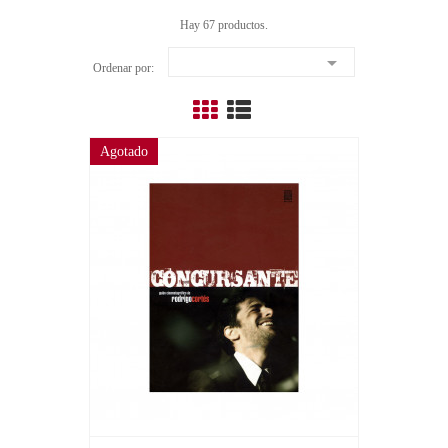
Hay 67 productos.

Ordenar por:
Agotado