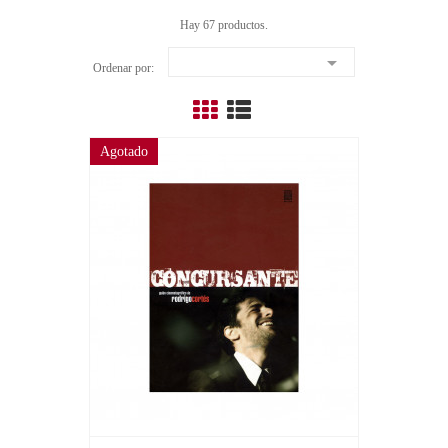
Hay 67 productos.

Ordenar por:
Agotado