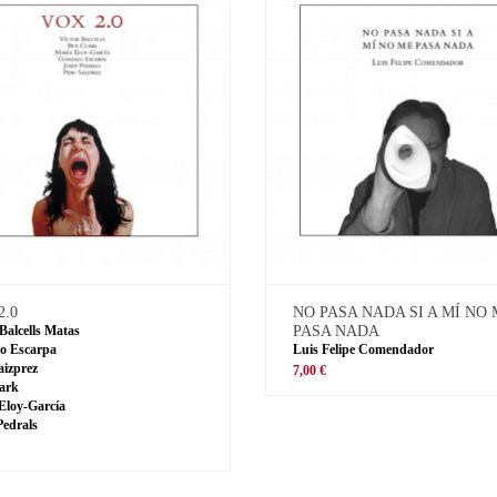
2.0
NO PASA NADA SI A MÍ NO
 Balcells Matas
PASA NADA
o Escarpa
Luis Felipe Comendador
aizprez
7,00 €
ark
Eloy-García
Pedrals