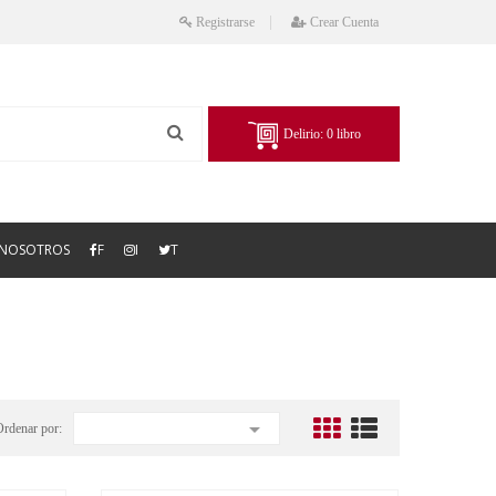
Registrarse
Crear Cuenta
Delirio:
0
libro
NOSOTROS
F
I
T

Ordenar por: