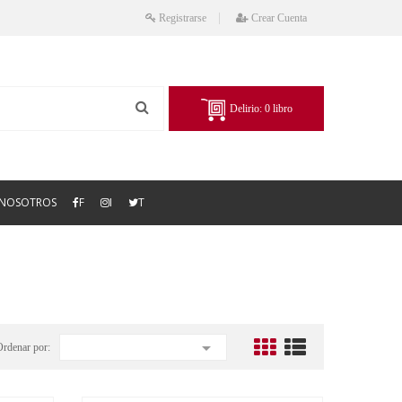
Registrarse
Crear Cuenta
Delirio:
0
libro
NOSOTROS
F
I
T

Ordenar por: