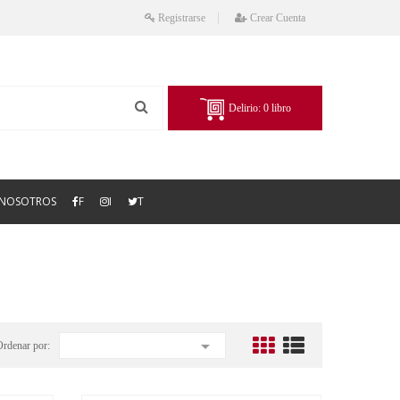
Registrarse
Crear Cuenta
Delirio:
0
libro
NOSOTROS
F
I
T

Ordenar por: