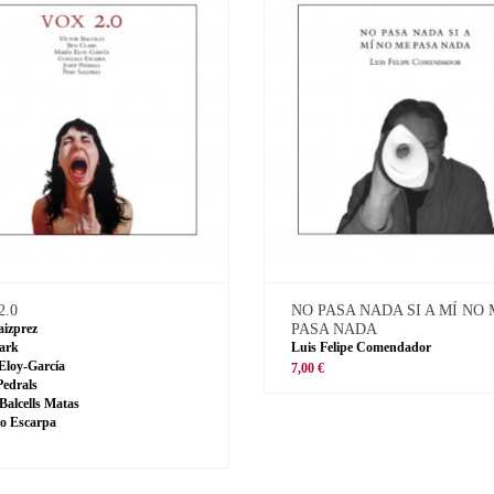
2.0
NO PASA NADA SI A MÍ NO
aizprez
PASA NADA
ark
Luis Felipe Comendador
Eloy-García
7,00 €
Pedrals
 Balcells Matas
o Escarpa