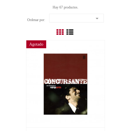
Hay 67 productos.

Ordenar por:
Agotado