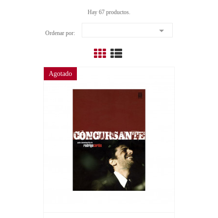
Hay 67 productos.

Ordenar por:
Agotado