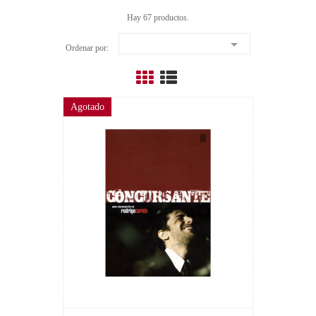
Hay 67 productos.

Ordenar por:
Agotado