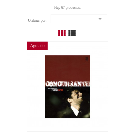
Hay 67 productos.

Ordenar por:
Agotado