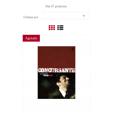
Hay 67 productos.

Ordenar por:
Agotado