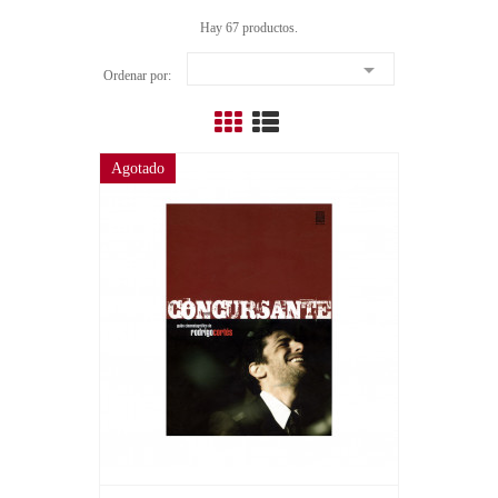
Hay 67 productos.

Ordenar por:
Agotado