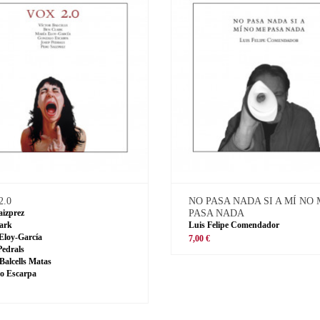
2.0
NO PASA NADA SI A MÍ NO
aizprez
PASA NADA
ark
Luis Felipe Comendador
Eloy-García
7,00 €
Pedrals
 Balcells Matas
o Escarpa