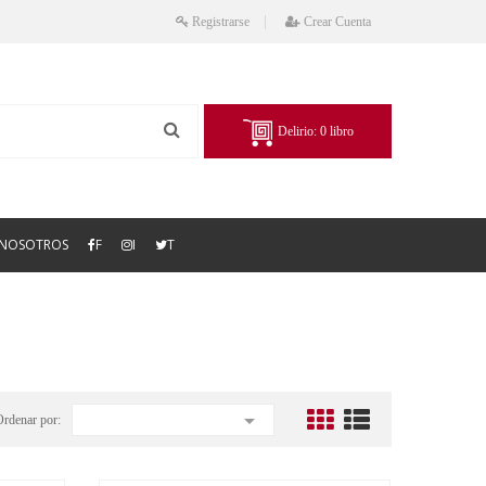
Registrarse
Crear Cuenta
Delirio:
0
libro
NOSOTROS
F
I
T

Ordenar por: