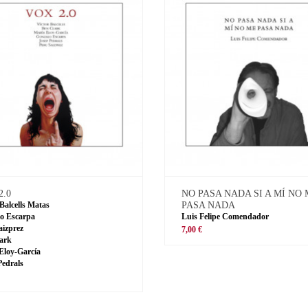
2.0
NO PASA NADA SI A MÍ NO
 Balcells Matas
PASA NADA
o Escarpa
Luis Felipe Comendador
aizprez
7,00 €
ark
Eloy-García
Pedrals