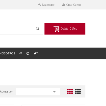
Registrarse
Crear Cuenta
Delirio:
0
libro
NOSOTROS
F
I
T

Ordenar por: