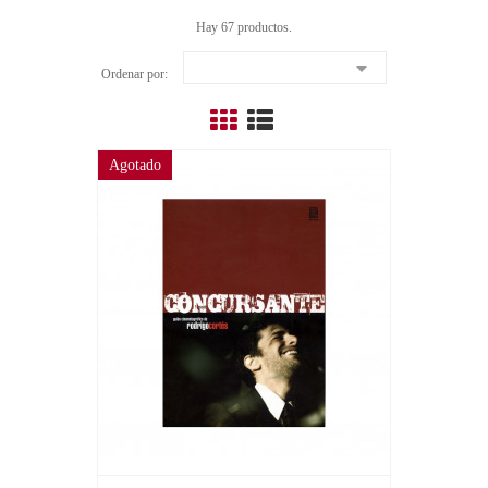
Hay 67 productos.

Ordenar por:
Agotado