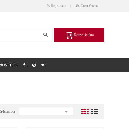
Registrarse
Crear Cuenta
Delirio:
0
libro
NOSOTROS
F
I
T

Ordenar por: