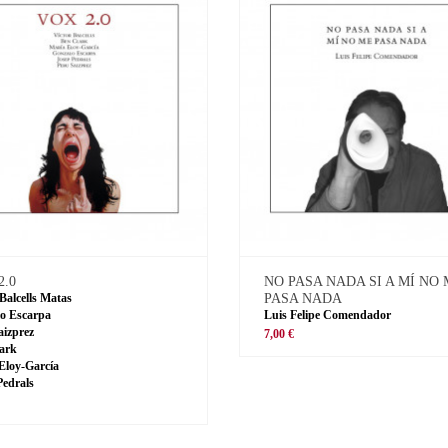
2.0
NO PASA NADA SI A MÍ NO
 Balcells Matas
PASA NADA
o Escarpa
Luis Felipe Comendador
aizprez
7,00 €
ark
Eloy-García
Pedrals