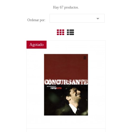
Hay 67 productos.

Ordenar por:
Agotado