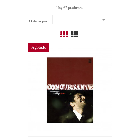
Hay 67 productos.

Ordenar por:
Agotado