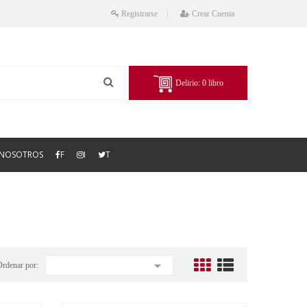
Registrarse
Crear Cuenta
Delirio:
0
libro
NOSOTROS
F
I
T

Ordenar por: