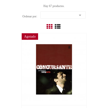
Hay 67 productos.

Ordenar por:
Agotado